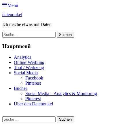
Zum
Menü
Inhalt
datenonkel
springen
Ich mache etwas mit Daten
Suche
nach:
Hauptmenü
Analytics
Online-Werbung
Tool / Werkzeug
Social Media
Facebook
Pinterest
Bücher
Social Media – Analytics & Monitoring
Pinterest
Über den Datenonkel
Suche
Suche
nach: