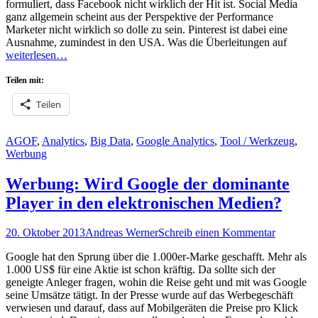
formuliert, dass Facebook nicht wirklich der Hit ist. Social Media
ganz allgemein scheint aus der Perspektive der Performance
Marketer nicht wirklich so dolle zu sein. Pinterest ist dabei eine
Ausnahme, zumindest in den USA. Was die Überleitungen auf
weiterlesen…
Teilen mit:
Teilen
Kategorien
AGOF
,
Analytics
,
Big Data
,
Google Analytics
,
Tool / Werkzeug
,
Werbung
Werbung: Wird Google der dominante
Player in den elektronischen Medien?
Posted
Autor
20. Oktober 2013
Andreas Werner
Schreib einen Kommentar
on
Google hat den Sprung über die 1.000er-Marke geschafft. Mehr als
1.000 US$ für eine Aktie ist schon kräftig. Da sollte sich der
geneigte Anleger fragen, wohin die Reise geht und mit was Google
seine Umsätze tätigt. In der Presse wurde auf das Werbegeschäft
verwiesen und darauf, dass auf Mobilgeräten die Preise pro Klick