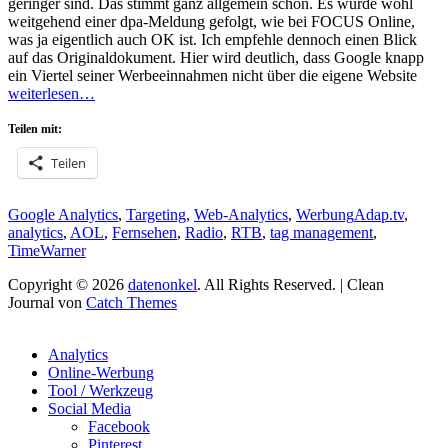
geringer sind. Das stimmt ganz allgemein schon. Es wurde wohl
weitgehend einer dpa-Meldung gefolgt, wie bei FOCUS Online,
was ja eigentlich auch OK ist. Ich empfehle dennoch einen Blick
auf das Originaldokument. Hier wird deutlich, dass Google knapp
ein Viertel seiner Werbeeinnahmen nicht über die eigene Website
weiterlesen…
Teilen mit:
Teilen
Kategorien
Schlagworte
Google Analytics
,
Targeting
,
Web-Analytics
,
Werbung
Adap.tv
,
analytics
,
AOL
,
Fernsehen
,
Radio
,
RTB
,
tag management
,
TimeWarner
Copyright © 2026
datenonkel
. All Rights Reserved. | Clean
Journal von
Catch Themes
Hoch
scrollen
Analytics
Online-Werbung
Tool / Werkzeug
Social Media
Facebook
Pinterest