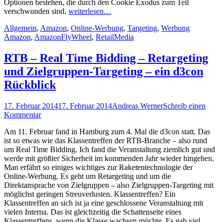
Optionen bestehen, die durch den Cookie Exodus zum Teil
verschwunden sind.
weiterlesen…
Kategorien
Schlagwor
Allgemein
,
Amazon
,
Online-Werbung
,
Targeting
,
Werbung
Amazon
,
AmazonFlyWheel
,
RetailMedia
RTB – Real Time Bidding – Retargeting
und Zielgruppen-Targeting – ein d3con
Rückblick
Posted
Autor
17. Februar 2014
17. Februar 2014
Andreas Werner
Schreib einen
on
Kommentar
Am 11. Februar fand in Hamburg zum 4. Mal die d3con statt. Das
ist so etwas wie das Klassentreffen der RTB-Branche – also rund
um Real Time Bidding. Ich fand die Veranstaltung ziemlich gut und
werde mit größter Sicherheit im kommenden Jahr wieder hingehen.
Man erfährt so einiges wichtiges zur Raketentechnologie der
Online-Werbung. Es geht um Retargeting und um die
Direktansprache von Zielgruppen – also Zielgruppen-Targeting mit
möglichst geringen Streuverlusten. Klassentreffen? Ein
Klassentreffen an sich ist ja eine geschlossene Veranstaltung mit
vielen Interna. Das ist gleichzeitig die Schattenseite eines
Klassentreffens, wenn die Klasse wachsen möchte. Es gab viel