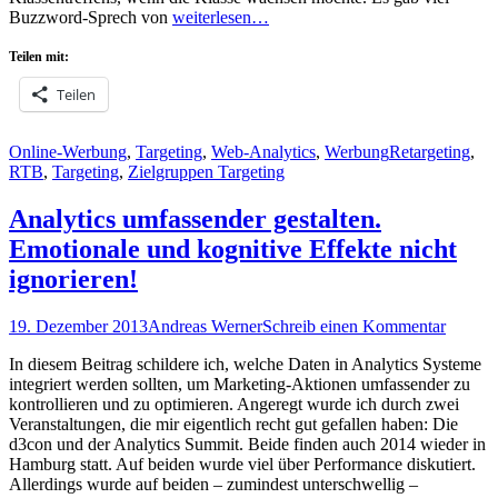
Buzzword-Sprech von
weiterlesen…
Teilen mit:
Teilen
Kategorien
Schlagworte
Online-Werbung
,
Targeting
,
Web-Analytics
,
Werbung
Retargeting
,
RTB
,
Targeting
,
Zielgruppen Targeting
Analytics umfassender gestalten.
Emotionale und kognitive Effekte nicht
ignorieren!
Posted
Autor
19. Dezember 2013
Andreas Werner
Schreib einen Kommentar
on
In diesem Beitrag schildere ich, welche Daten in Analytics Systeme
integriert werden sollten, um Marketing-Aktionen umfassender zu
kontrollieren und zu optimieren. Angeregt wurde ich durch zwei
Veranstaltungen, die mir eigentlich recht gut gefallen haben: Die
d3con und der Analytics Summit. Beide finden auch 2014 wieder in
Hamburg statt. Auf beiden wurde viel über Performance diskutiert.
Allerdings wurde auf beiden – zumindest unterschwellig –