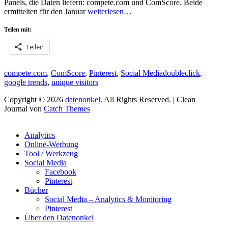
Panels, die Daten liefern: compete.com und ComScore. Beide
ermittelten für den Januar
weiterlesen…
Teilen mit:
Teilen
Kategorien
Schlagworte
compete.com
,
ComScore
,
Pinterest
,
Social Media
doubleclick
,
google trends
,
unique visitors
Copyright © 2026
datenonkel
. All Rights Reserved. | Clean
Journal von
Catch Themes
Hoch
scrollen
Analytics
Online-Werbung
Tool / Werkzeug
Social Media
Facebook
Pinterest
Bücher
Social Media – Analytics & Monitoring
Pinterest
Über den Datenonkel