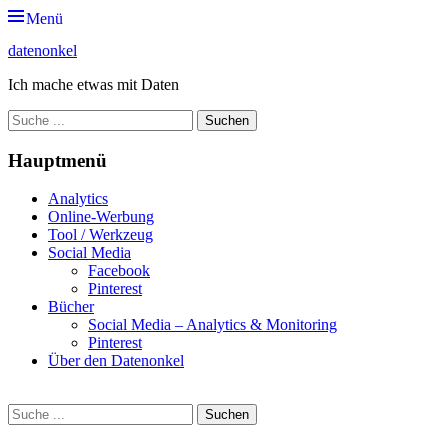
Zum
Menü
Inhalt
datenonkel
springen
Ich mache etwas mit Daten
Suche
nach:
Hauptmenü
Analytics
Online-Werbung
Tool / Werkzeug
Social Media
Facebook
Pinterest
Bücher
Social Media – Analytics & Monitoring
Pinterest
Über den Datenonkel
Suche
Suche
nach: