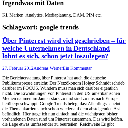
Irgendwas mit Daten
KI, Marken, Analytics, Mediaplanung, DAM, PIM etc.
Schlagwort:
google trends
Über Pinterest wird viel geschrieben – für
welche Unternehmen in Deutschland
lohnt es sich, schon jetzt loszulegen?
Posted
Autor
27. Februar 2012
Andreas Werner
Ein Kommentar
on
Die Berichterstattung über Pinterest hat auch die deutsche
Publikumspresse erreicht: Der Netzökonom Holger Schmidt schrieb
darüber im FOCUS. Wundern muss man sich darüber eigentlich
nicht. Die Erwähnungen von Pinterest in den US-amerikanischen
Medien nahmen im Januar stark zu und sind zu uns nach Europa
herübergeschwappt. Google Trends belegt das: Allerdings scheint
die Themenkarriere auch schon wieder auf dem absteigenden Ast
befindlich. Hier trage ich nun einfach mal die wichtigsten bisher
vorhandenen Daten rund um Pinterest zusammen. Das wird helfen,
die Lage etwas umfassender zu beurteilen. Reichweite Es gibt