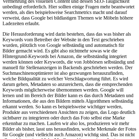
Vermehrung des visuellen Content und dessen SEO-Tauglichkeit
unbedingt erforderlich. Hier sollten einige Fragen mehr beantwortet
werden, als dies beispielsweise Searchmetrics macht und darauf
verweist, dass Google bei bildlastigen Themen wie Möbeln höhere
Ladezeiten erlaubt.
Die Herausforderung wird darin bestehen, dass das was bisher als
Keywords vom Betreiber der Website in den Text geschrieben
wurden, plötzlich von Google selbständig und automatisch für
Bilder gemacht wird. Es gibt also nichtmehr sowas wie die
HIntergrund-Keywords bei Amazon, die selbstständig integriert
werden können oder Keywords, die von Jobbörsen selbständig und
manuell für Stellenanzeigen in Backends geschrieben werden. Der
Suchmaschinenoptimierer ist also gezwungen herauszufinden,
welche Bildqualität zu welcher Verschlagwortung führt. Es wird
darum gehen, Metadaten so anzureichern, dass die entsprechenden
Keywords möglicherweise übernommen werden. Google will
lernen und im Bereich der Bilder kann es das durch Metadaten und
Informationen, die aus den Bildern mittels Algorithmen selbständig
erkannt werden. So kann es beispielsweise wichtiger werden,
Produkte aus verschiedenen Ansichten zu zeigen, das Logo deutlich
sichtbarer zu integrieren oder durch das Foto selbst eine Marke
erkennbar zu machen. Laufen wir also los, produzieren wir mehr
Bilder als bisher, lasst uns herausfinden, welche Merkmale der Fotos
für Google (und vielleicht auch Amazon) wichtig sind. Das ist nicht