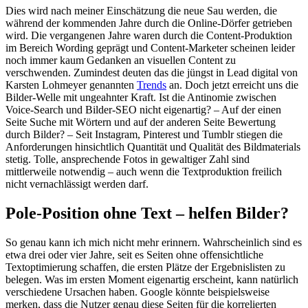
Dies wird nach meiner Einschätzung die neue Sau werden, die
während der kommenden Jahre durch die Online-Dörfer getrieben
wird. Die vergangenen Jahre waren durch die Content-Produktion
im Bereich Wording geprägt und Content-Marketer scheinen leider
noch immer kaum Gedanken an visuellen Content zu
verschwenden. Zumindest deuten das die jüngst in Lead digital von
Karsten Lohmeyer genannten
Trends
an. Doch jetzt erreicht uns die
Bilder-Welle mit ungeahnter Kraft. Ist die Antinomie zwischen
Voice-Search und Bilder-SEO nicht eigenartig? – Auf der einen
Seite Suche mit Wörtern und auf der anderen Seite Bewertung
durch Bilder? – Seit Instagram, Pinterest und Tumblr stiegen die
Anforderungen hinsichtlich Quantität und Qualität des Bildmaterials
stetig. Tolle, ansprechende Fotos in gewaltiger Zahl sind
mittlerweile notwendig – auch wenn die Textproduktion freilich
nicht vernachlässigt werden darf.
Pole-Position ohne Text – helfen Bilder?
So genau kann ich mich nicht mehr erinnern. Wahrscheinlich sind es
etwa drei oder vier Jahre, seit es Seiten ohne offensichtliche
Textoptimierung schaffen, die ersten Plätze der Ergebnislisten zu
belegen. Was im ersten Moment eigenartig erscheint, kann natürlich
verschiedene Ursachen haben. Google könnte beispielsweise
merken, dass die Nutzer genau diese Seiten für die korrelierten