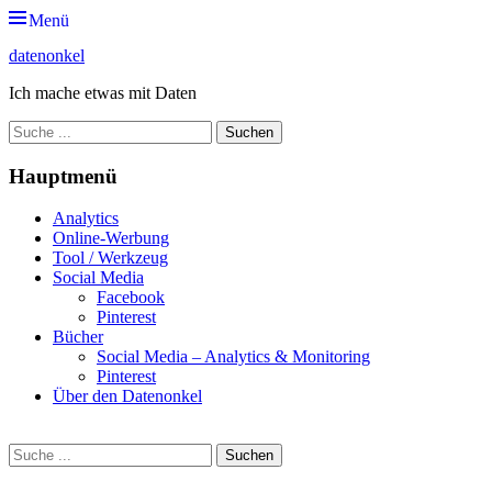
Zum
Menü
Inhalt
datenonkel
springen
Ich mache etwas mit Daten
Suche
nach:
Hauptmenü
Analytics
Online-Werbung
Tool / Werkzeug
Social Media
Facebook
Pinterest
Bücher
Social Media – Analytics & Monitoring
Pinterest
Über den Datenonkel
Suche
Suche
nach: