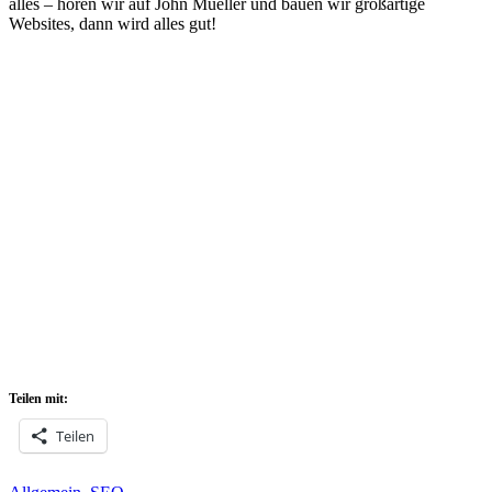
alles – hören wir auf John Mueller und bauen wir großartige
Websites, dann wird alles gut!
Teilen mit:
Teilen
Kategorien