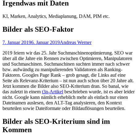
Irgendwas mit Daten
KI, Marken, Analytics, Mediaplanung, DAM, PIM etc.
Bilder als SEO-Faktor
Posted
Autor
7. Januar 2019
6. Januar 2019
Andreas Werner
on
2019 feiern wir das 25. Jahr Suchmaschinenoptimierung. SEO war
über all die Jahre ein Rennen zwischen Optimieren, Manipulatoren
und Suchmaschinen. Suchmaschinen suchten immer nach schwer
bzw. aufwändig zu manipulierenden Validatoren als Ranking-
Faktoren. Googles Page Rank – grob gesagt, die Links auf eine
Seite als Relevanz-Kriterium – ist nun auch schon über 20 Jahre alt.
Jetzt kommen die Bilder also SEO-Kriterium dran. So banal, wie
das zuletzt in einem
t3n-Artikel
beschrieben wurde, ist es aber leider
nicht. Google kann nämlich erheblich mehr als einfach nur einen
Dateinamen auslesen, den ALT-Tag analysieren, den Kontext
beurteilen sowie Dateiformate oder Bildauflösungen beurteilen.
Bilder als SEO-Kriterium sind im
Kommen