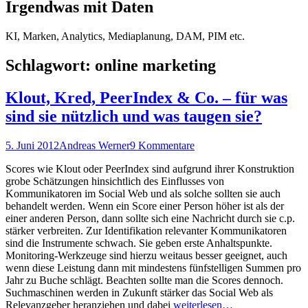
Irgendwas mit Daten
KI, Marken, Analytics, Mediaplanung, DAM, PIM etc.
Schlagwort:
online marketing
Klout, Kred, PeerIndex & Co. – für was
sind sie nützlich und was taugen sie?
Posted
Autor
5. Juni 2012
Andreas Werner
9 Kommentare
on
Scores wie Klout oder PeerIndex sind aufgrund ihrer Konstruktion
grobe Schätzungen hinsichtlich des Einflusses von
Kommunikatoren im Social Web und als solche sollten sie auch
behandelt werden. Wenn ein Score einer Person höher ist als der
einer anderen Person, dann sollte sich eine Nachricht durch sie c.p.
stärker verbreiten. Zur Identifikation relevanter Kommunikatoren
sind die Instrumente schwach. Sie geben erste Anhaltspunkte.
Monitoring-Werkzeuge sind hierzu weitaus besser geeignet, auch
wenn diese Leistung dann mit mindestens fünfstelligen Summen pro
Jahr zu Buche schlägt. Beachten sollte man die Scores dennoch.
Suchmaschinen werden in Zukunft stärker das Social Web als
Relevanzgeber heranziehen und dabei
weiterlesen…