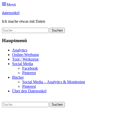
Zum
Menü
Inhalt
datenonkel
springen
Ich mache etwas mit Daten
Suche
nach:
Hauptmenü
Analytics
Online-Werbung
Tool / Werkzeug
Social Media
Facebook
Pinterest
Bücher
Social Media – Analytics & Monitoring
Pinterest
Über den Datenonkel
Suche
Suche
nach: