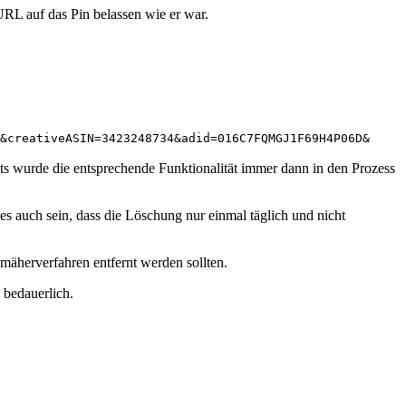
RL auf das Pin belassen wie er war.
&creativeASIN=3423248734&adid=016C7FQMGJ1F69H4P06D&
ts wurde die entsprechende Funktionalität immer dann in den Prozess
 es auch sein, dass die Löschung nur einmal täglich und nicht
nmäherverfahren entfernt werden sollten.
 bedauerlich.