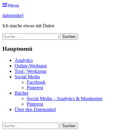
Zum
Menü
Inhalt
datenonkel
springen
Ich mache etwas mit Daten
Suche
nach:
Hauptmenü
Analytics
Online-Werbung
Tool / Werkzeug
Social Media
Facebook
Pinterest
Bücher
Social Media – Analytics & Monitoring
Pinterest
Über den Datenonkel
Suche
Suche
nach: