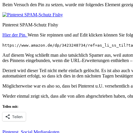
Beim Versuch den Pin zu setzen, wurde mir folgendes Element gezeig
Pinterest SPAM-Schutz Fishy
Hier der Pin.
Wenn Sie repinnen und auf Edit klicken können Sie fo
https://www.amazon.de/dp/3423248734/ref=as_li_ss_til?ta
Auf diesem Weg schließt man also tatsächlich Spamer aus, weil autom
des Pinnens eingebunden, wenn die URL-Erweiterungen enthielten – 
Derzeit wird dieser Teil nicht mehr einfach gelöscht. Es ist also auc
automatisiert erfolgt, so dass ich dies in den nächsten Tagen bestätige
Möglicherweise war es also so, dass bei Pinterest u.U. versehentlich 
Wieder einmal zeigt sich, dass alle von allen abgeschrieben haben, 
Teilen mit:
Teilen
Kategorien
Schlagworte
Pinterest
,
Social Media
rakuten