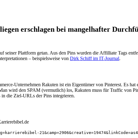
Fliegen erschlagen bei mangelhafter Durchf
f seiner Plattform getan. Aus den Pins wurden die Affilliate Tags en
terpretationen – beispielsweise von
Dirk Schiff im IT-Journal
.
erce-Unternehmen Rakuten ist ein Eigentümer von Pinterest. Es hat ebe
Man wird den SPAM (vermutlich) los, Rakuten muss für Traffic von Pint
s in die Ziel-URLs der Pins integrieren.
arrierebibel.de
g=karrierebibel-21&camp=2906&creative=19474&linkCode=as4