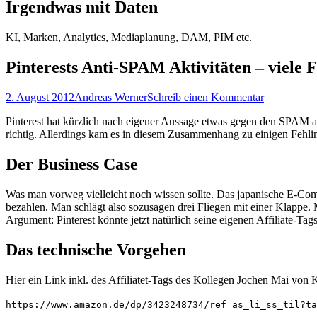
Irgendwas mit Daten
KI, Marken, Analytics, Mediaplanung, DAM, PIM etc.
Pinterests Anti-SPAM Aktivitäten – viele 
Posted
Autor
2. August 2012
Andreas Werner
Schreib einen Kommentar
on
Pinterest hat kürzlich nach eigener Aussage etwas gegen den SPAM au
richtig. Allerdings kam es in diesem Zusammenhang zu einigen Fehlin
Der Business Case
Was man vorweg vielleicht noch wissen sollte. Das japanische E-Comm
bezahlen. Man schlägt also sozusagen drei Fliegen mit einer Klappe. 
Argument: Pinterest könnte jetzt natürlich seine eigenen Affiliate-Tag
Das technische Vorgehen
Hier ein Link inkl. des Affiliatet-Tags des Kollegen Jochen Mai von K
https://www.amazon.de/dp/3423248734/ref=as_li_ss_til?ta