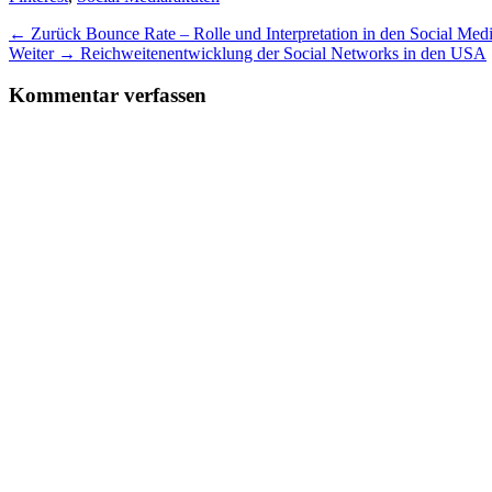
Beitragsnavigation
Vorheriger
← Zurück
Bounce Rate – Rolle und Interpretation in den Social Medi
Nächster
Beitrag:
Weiter →
Reichweitenentwicklung der Social Networks in den USA
Beitrag:
Kommentar verfassen