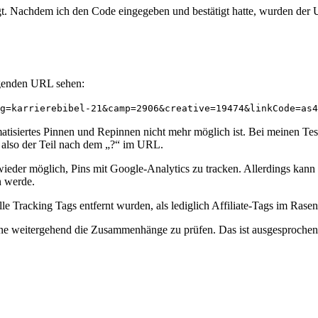
t. Nachdem ich den Code eingegeben und bestätigt hatte, wurden der U
lgenden URL sehen:
g=karrierebibel-21&camp=2906&creative=19474&linkCode=as4
atisiertes Pinnen und Repinnen nicht mehr möglich ist. Bei meinen Tes
also der Teil nach dem „?“ im URL.
h wieder möglich, Pins mit Google-Analytics zu tracken. Allerdings kann
n werde.
alle Tracking Tags entfernt wurden, als lediglich Affiliate-Tags im Rase
ohne weitergehend die Zusammenhänge zu prüfen. Das ist ausgesprochen