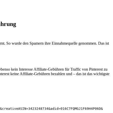
ührung
tfernt. So wurde den Spamern ihre Einnahmequelle genommen. Das ist
nso kein Interesse Affiliate-Gebühren für Traffic von Pinterest zu
erest keine Affiliate-Gebühren bezahlen und – das ist das wichtigste
&creativeASIN=3423248734&adid=016C7FQMGJ1F69H4P06D&