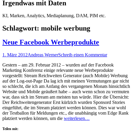
Irgendwas mit Daten
KI, Marken, Analytics, Mediaplanung, DAM, PIM etc.
Schlagwort:
mobile werbung
Neue Facebook Werbeprodukte
Posted
Autor
1. März 2012
Andreas Werner
Schreib einen Kommentar
on
Gestern – am 29. Februar 2012 – wurden auf der Facebook
Marketing Konferenz einige relevante neue Werbeprodukte
vorgestellt: Stream Reichweiten Generator (auch Mobile) Werbung
auf der Log-out-Page Da lag ich mit meinen Vermutungen gar nicht
so schlecht, die ich am Anfang des vergangenen Monats hinsichtlich
Website und Mobile geäußert habe – auch wenn schon zu vermuten
war, dass sich im Stream am meisten tun würde. Hier die Übersicht:
Der Reichweitengenerator Erst kürlzich wurden Sponsord Stories
eingeführt, die im Stream platziert werden können. Dies war wohl
der Testballon für Meldungen etc., die unabhängig vom Edge Rank
platziert werden können, um die
weiterlesen…
Teilen mit: