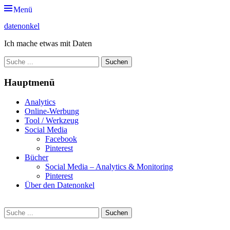
Zum
Menü
Inhalt
datenonkel
springen
Ich mache etwas mit Daten
Suche
nach:
Hauptmenü
Analytics
Online-Werbung
Tool / Werkzeug
Social Media
Facebook
Pinterest
Bücher
Social Media – Analytics & Monitoring
Pinterest
Über den Datenonkel
Suche
Suche
nach: