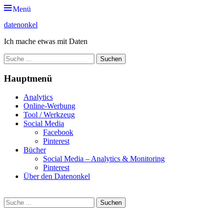
Zum
Menü
Inhalt
datenonkel
springen
Ich mache etwas mit Daten
Suche
nach:
Hauptmenü
Analytics
Online-Werbung
Tool / Werkzeug
Social Media
Facebook
Pinterest
Bücher
Social Media – Analytics & Monitoring
Pinterest
Über den Datenonkel
Suche
Suche
nach: