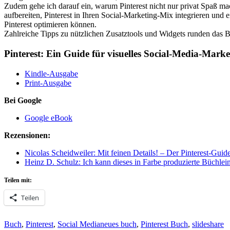
Zudem gehe ich darauf ein, warum Pinterest nicht nur privat Spaß mac
aufbereiten, Pinterest in Ihren Social-Marketing-Mix integrieren und e
Pinterest optimieren können.
Zahlreiche Tipps zu nützlichen Zusatztools und Widgets runden das 
Pinterest: Ein Guide für visuelles Social-Media-Ma
Kindle-Ausgabe
Print-Ausgabe
Bei Google
Google eBook
Rezensionen:
Nicolas Scheidweiler: Mit feinen Details! – Der Pinterest-Gui
Heinz D. Schulz: Ich kann dieses in Farbe produzierte Büchlei
Teilen mit:
Teilen
Kategorien
Schlagworte
Buch
,
Pinterest
,
Social Media
neues buch
,
Pinterest Buch
,
slideshare