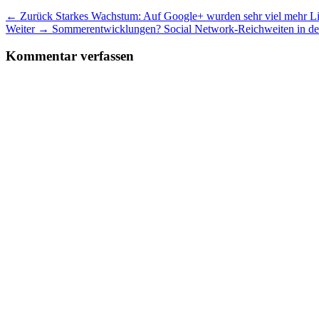
Beitragsnavigation
Vorheriger
← Zurück
Starkes Wachstum: Auf Google+ wurden sehr viel mehr Li
Nächster
Beitrag:
Weiter →
Sommerentwicklungen? Social Network-Reichweiten in 
Beitrag:
Kommentar verfassen