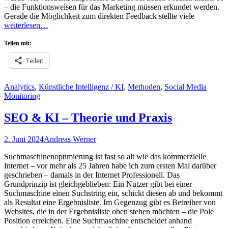
– die Funktionsweisen für das Marketing müssen erkundet werden.
Gerade die Möglichkeit zum direkten Feedback stellte viele
weiterlesen…
Teilen mit:
Teilen
Kategorien
Analytics
,
Künstliche Intelligenz / KI
,
Methoden
,
Social Media
Monitoring
SEO & KI – Theorie und Praxis
Posted
Autor
2. Juni 2024
Andreas Werner
on
Suchmaschinenoptimierung ist fast so alt wie das kommerzielle
Internet – vor mehr als 25 Jahren habe ich zum ersten Mal darüber
geschrieben – damals in der Internet Professionell. Das
Grundprinzip ist gleichgeblieben: Ein Nutzer gibt bei einer
Suchmaschine einen Suchstring ein, schickt diesen ab und bekommt
als Resultat eine Ergebnisliste. Im Gegenzug gibt es Betreiber von
Websites, die in der Ergebnisliste oben stehen möchten – die Pole
Position erreichen. Eine Suchmaschine entscheidet anhand