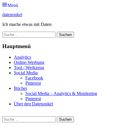
Zum
Menü
Inhalt
datenonkel
springen
Ich mache etwas mit Daten
Suche
nach:
Hauptmenü
Analytics
Online-Werbung
Tool / Werkzeug
Social Media
Facebook
Pinterest
Bücher
Social Media – Analytics & Monitoring
Pinterest
Über den Datenonkel
Suche
Suche
nach: