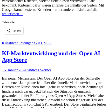
verschiedener Kriterien, welche Seite diesen wertvollen Platz
bekommt. Kriterien dafür waren anfangs die Inhalte der Seiten. Mit
Google kamen externe Kriterien – unter anderem Links auf die
weiterlesen…
Teilen mit:
Teilen
Kategorien
Künstliche Intelligenz / KI
,
SEO
KI-Marktentwicklung und der Open AI
App Store
Posted
Autor
15. Januar 2024
Andreas Werner
on
Ein neuer Meilenstein: Der Open AI App Store An der Schwelle
zum neuen Jahr plante ich, über die aktuelle Marktentwicklung im
Bereich der Künstlichen Intelligenz zu schreiben, doch Zeitmangel
hinderte mich daran. Jetzt hat sich die Situation dramatisch
gewandelt mit der Einführung des Open AI App Stores. Viele haben
diese Entwicklung übersehen, obwohl sie schon länger als Teil des
Bezahlaccounts von Chat GPT existiert. Der Store beinhaltete bisher