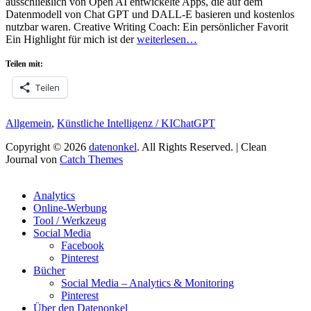
ausschließlich von Open AI entwickelte Apps, die auf dem
Datenmodell von Chat GPT und DALL-E basieren und kostenlos
nutzbar waren. Creative Writing Coach: Ein persönlicher Favorit
Ein Highlight für mich ist der
weiterlesen…
Teilen mit:
Teilen
Kategorien
Schlagworte
Allgemein
,
Künstliche Intelligenz / KI
ChatGPT
Copyright © 2026
datenonkel
. All Rights Reserved. | Clean
Journal von
Catch Themes
Hoch
scrollen
Analytics
Online-Werbung
Tool / Werkzeug
Social Media
Facebook
Pinterest
Bücher
Social Media – Analytics & Monitoring
Pinterest
Über den Datenonkel