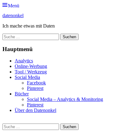
Zum
Menü
Inhalt
datenonkel
springen
Ich mache etwas mit Daten
Suche
nach:
Hauptmenü
Analytics
Online-Werbung
Tool / Werkzeug
Social Media
Facebook
Pinterest
Bücher
Social Media – Analytics & Monitoring
Pinterest
Über den Datenonkel
Suche
Suche
nach: