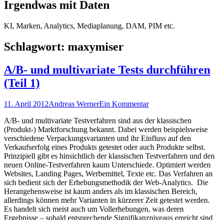
Irgendwas mit Daten
KI, Marken, Analytics, Mediaplanung, DAM, PIM etc.
Schlagwort:
maxymiser
A/B- und multivariate Tests durchführen
(Teil 1)
Posted
Autor
11. April 2012
Andreas Werner
Ein Kommentar
on
A/B- und multivariate Testverfahren sind aus der klassischen
(Produkt-) Marktforschung bekannt. Dabei werden beispielsweise
verschiedene Verpackungsvarianten und ihr Einfluss auf den
Verkaufserfolg eines Produkts getestet oder auch Produkte selbst.
Prinzipiell gibt es hinsichtlich der klassischen Testverfahren und den
neuen Online-Testverfahren kaum Unterschiede. Optimiert werden
Websites, Landing Pages, Werbemittel, Texte etc. Das Verfahren an
sich bedient sich der Erhebungsmethodik der Web-Analytics. Die
Herangehensweise ist kaum anders als im klassischen Bereich,
allerdings können mehr Varianten in kürzerer Zeit getestet werden.
Es handelt sich meist auch um Vollerhebungen, was deren
Ergebnisse – sobald entsprechende Signifikanzniveaus erreicht sind