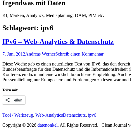
Irgendwas mit Daten
KI, Marken, Analytics, Mediaplanung, DAM, PIM etc.
Schlagwort:
ipv6
IPv6 – Web-Analytics & Datenschutz
Posted
Autor
7. Juni 2012
Andreas Werner
Schreib einen Kommentar
on
Diese Woche gab es einen neuerlichen Test von IPv6, das den derzeit
Bundesbeauftragte für den Datenschutz und die Informationsfreiheit 
Konferenzen dazu und eine wirklich brauchbare Empfehlung. Auch wenn
Pressemitteilung nur Rumgeeiere und Forderungen zu lesen war und 
Teilen mit:
Teilen
Kategorien
Schlagworte
Tool / Werkzeug
,
Web-Analytics
Datenschutz
,
ipv6
Copyright © 2026
datenonkel
. All Rights Reserved. | Clean Journal 
Hoch