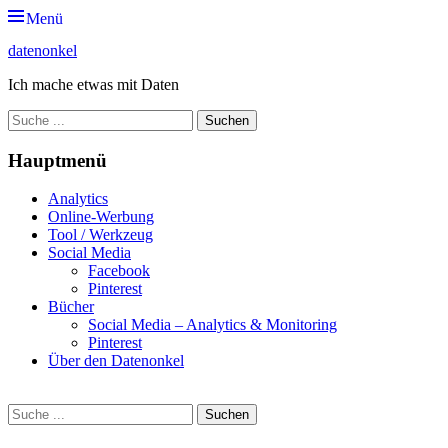
Zum
Menü
Inhalt
datenonkel
springen
Ich mache etwas mit Daten
Suche
nach:
Hauptmenü
Analytics
Online-Werbung
Tool / Werkzeug
Social Media
Facebook
Pinterest
Bücher
Social Media – Analytics & Monitoring
Pinterest
Über den Datenonkel
Suche
Suche
nach: